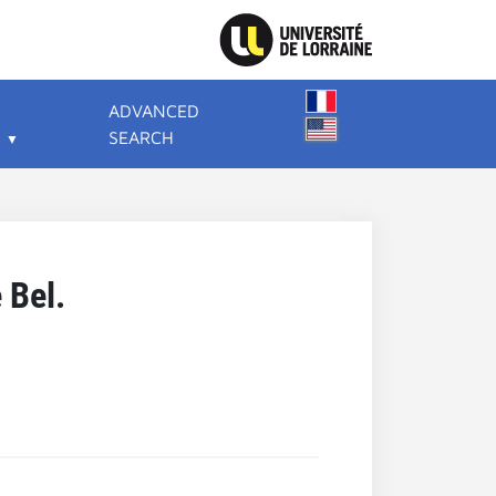
ADVANCED
SEARCH
 Bel.