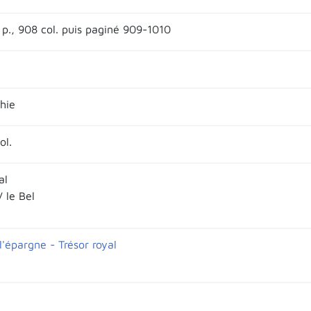
I p., 908 col. puis paginé 909-1010
hie
ol.
al
V le Bel
l'épargne - Trésor royal