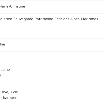
arie-Christine
ociation Sauvegarde Patrimoine Écrit des Alpes-Maritimes
hie
rbaine
e
e, XVe, XVIe
l'urbanisme