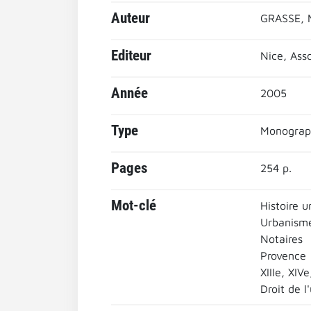
Auteur
GRASSE, M
Editeur
Nice, Ass
Année
2005
Type
Monograp
Pages
254 p.
Mot-clé
Histoire u
Urbanism
Notaires
Provence
XIIIe, XIV
Droit de 