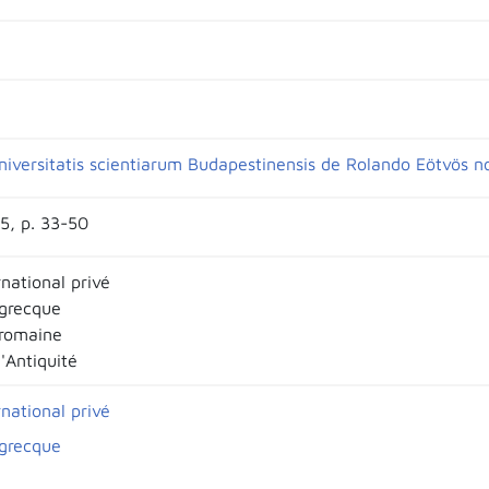
niversitatis scientiarum Budapestinensis de Rolando Eötvös n
35, p. 33-50
rnational privé
 grecque
 romaine
l'Antiquité
rnational privé
 grecque