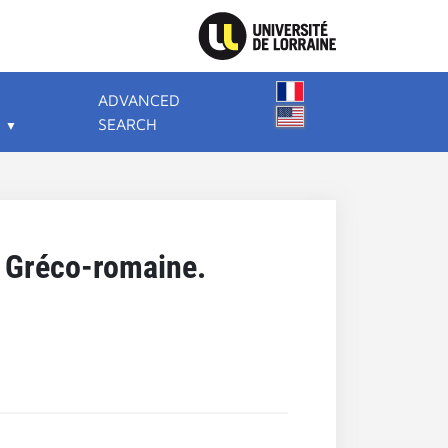
ADVANCED
SEARCH
té Gréco-romaine.