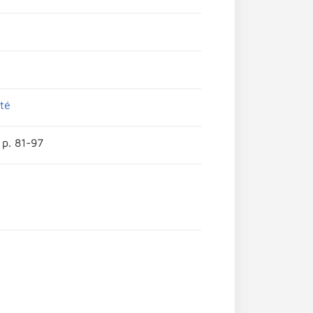
té
 p. 81-97