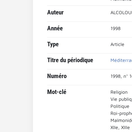
Auteur
ALCOLOUM
Année
1998
Type
Article
Titre du périodique
Méditerra
Numéro
1998, n° 1
Mot-clé
Religion
Vie publi
Politique
Roi-proph
Maïmonid
XIIe, XIIIe