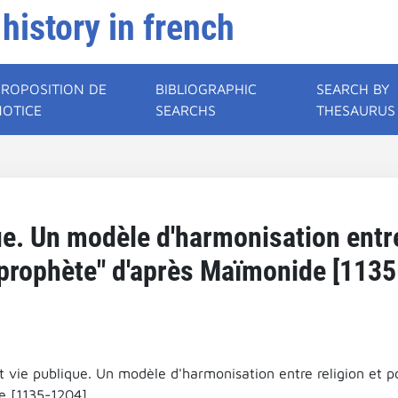
 history in french
PROPOSITION DE
BIBLIOGRAPHIC
SEARCH BY
NOTICE
SEARCHS
THESAURUS
ue. Un modèle d'harmonisation entre 
i-prophète" d'après Maïmonide [1135
t vie publique. Un modèle d'harmonisation entre religion et po
 [1135-1204].