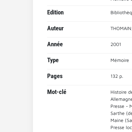
Edition
Bibliothè
Auteur
THOMAIN,
Année
2001
Type
Mémoire
Pages
132 p.
Mot-clé
Histoire d
Allemagn
Presse - 
Sarthe (d
Maine (Sa
Presse loc