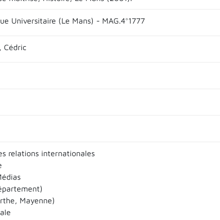
que Universitaire (Le Mans) - MAG.4°1777
 Cédric
es relations internationales
e
Médias
épartement)
rthe, Mayenne)
ale