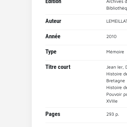
Edition
Archives 
Bibliothè
Auteur
LEMEILLAT
Année
2010
Type
Mémoire
Titre court
Jean Ier,
Histoire d
Bretagne
Histoire d
Pouvoir po
XVIIIe
Pages
293 p.