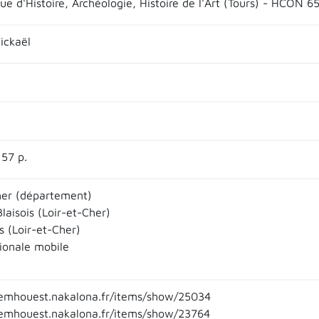
ue d'Histoire, Archéologie, Histoire de l'Art (Tours) - HCON 6
ickaël
 57 p.
her (département)
Blaisois (Loir-et-Cher)
 (Loir-et-Cher)
ionale mobile
emhouest.nakalona.fr/items/show/25034
emhouest.nakalona.fr/items/show/23764