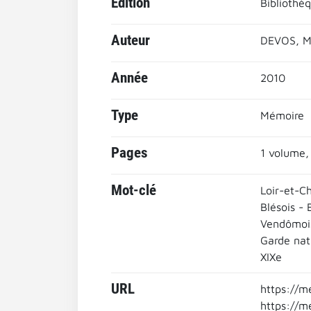
Edition
Bibliothèq
Auteur
DEVOS, M
Année
2010
Type
Mémoire
Pages
1 volume,
Mot-clé
Loir-et-C
Blésois - 
Vendômois
Garde nat
XIXe
URL
https://m
https://m