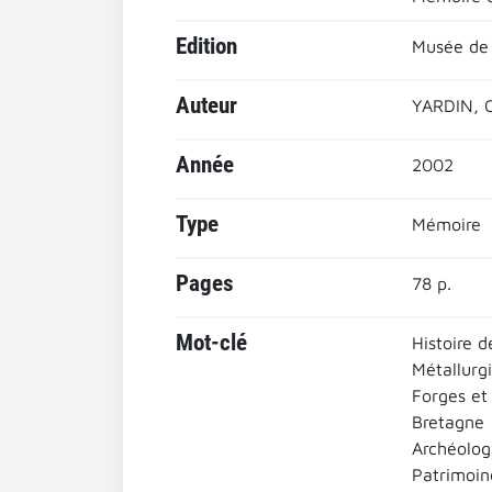
Edition
Musée de 
Auteur
YARDIN, 
Année
2002
Type
Mémoire
Pages
78 p.
Mot-clé
Histoire d
Métallurgi
Forges et
Bretagne
Archéologi
Patrimoine