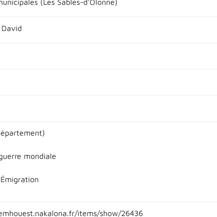
municipales (Les Sables-d'Olonne)
David
département)
guerre mondiale
 Émigration
emhouest.nakalona.fr/items/show/26436