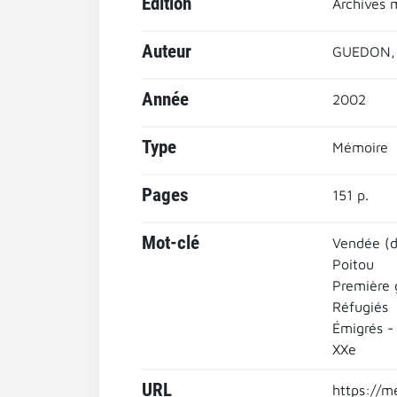
Edition
Archives 
Auteur
GUEDON, 
Année
2002
Type
Mémoire
Pages
151 p.
Mot-clé
Vendée (
Poitou
Première 
Réfugiés
Émigrés -
XXe
URL
https://m