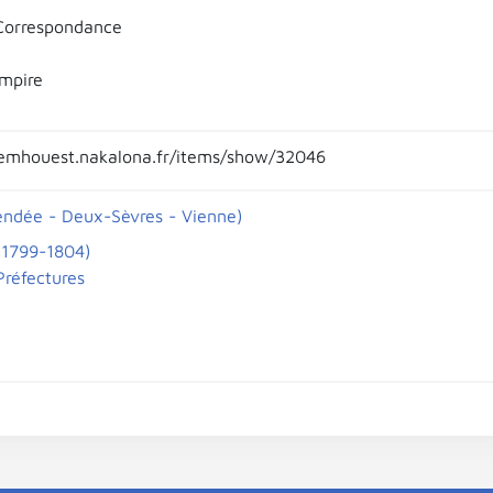
 Correspondance
mpire
emhouest.nakalona.fr/items/show/32046
endée - Deux-Sèvres - Vienne)
(1799-1804)
Préfectures