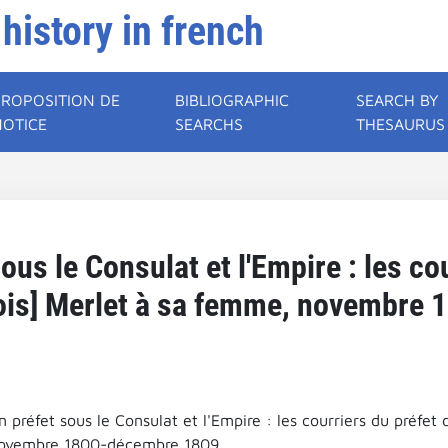
 history in french
PROPOSITION DE
BIBLIOGRAPHIC
SEARCH BY
NOTICE
SEARCHS
THESAURUS
sous le Consulat et l'Empire : les co
ois] Merlet à sa femme, novembre 
n préfet sous le Consulat et l'Empire : les courriers du préfe
ovembre 1800-décembre 1809.