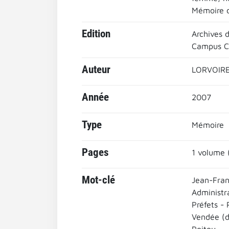
Mémoire d
Edition
Archives 
Campus Co
Auteur
LORVOIRE
Année
2007
Type
Mémoire
Pages
1 volume 
Mot-clé
Jean-Fran
Administr
Préfets - 
Vendée (