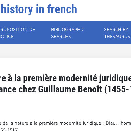
 history in french
PROPOSITION DE
BIBLIOGRAPHIC
SEARCH BY
NOTICE
SEARCHS
THESAURUS
ure à la première modernité juridique
ance chez Guillaume Benoît (1455-
se de la nature à la première modernité juridique : Dieu, l’h
455-1516).