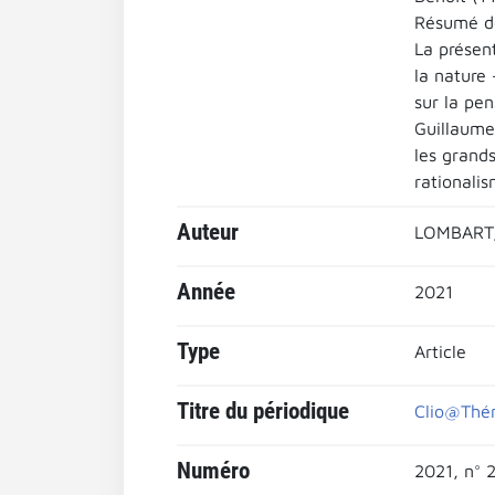
Résumé de 
La présen
la nature
sur la pen
Guillaume 
les grands
rationalis
Auteur
LOMBART,
Année
2021
Type
Article
Titre du périodique
Clio@Thém
Numéro
2021, n° 