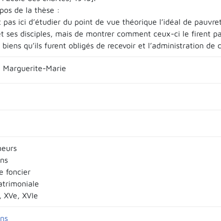
pos de la thèse :
it pas ici d’étudier du point de vue théorique l’idéal de pauvr
et ses disciples, mais de montrer comment ceux-ci le firent pa
 biens qu’ils furent obligés de recevoir et l’administration de 
 Marguerite-Marie
neurs
ins
e foncier
atrimoniale
e, XVe, XVIe
ins