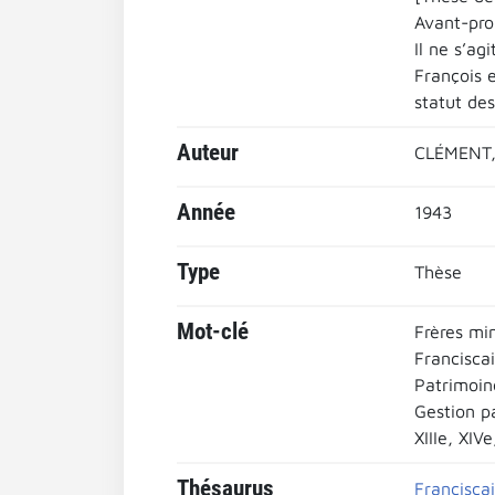
Avant-pro
Il ne s’ag
François 
statut des
Auteur
CLÉMENT,
Année
1943
Type
Thèse
Mot-clé
Frères mi
Francisca
Patrimoin
Gestion p
XIIIe, XIV
Thésaurus
Francisca