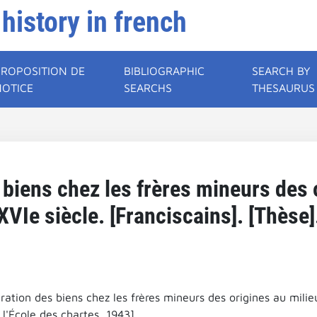
 history in french
PROPOSITION DE
BIBLIOGRAPHIC
SEARCH BY
NOTICE
SEARCHS
THESAURUS
 biens chez les frères mineurs des 
XVIe siècle. [Franciscains]. [Thèse]
ration des biens chez les frères mineurs des origines au milieu
l'École des chartes, 1943].