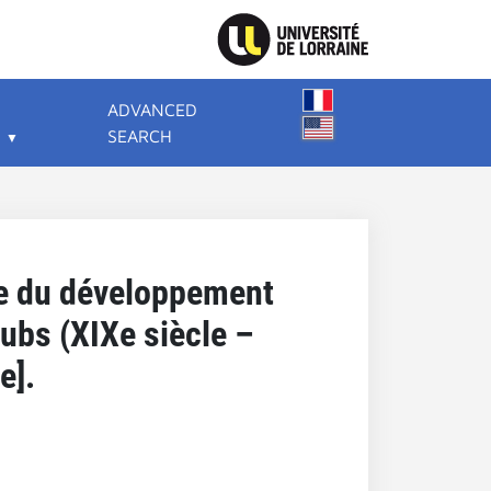
ADVANCED
SEARCH
ale du développement
ubs (XIXe siècle –
e].