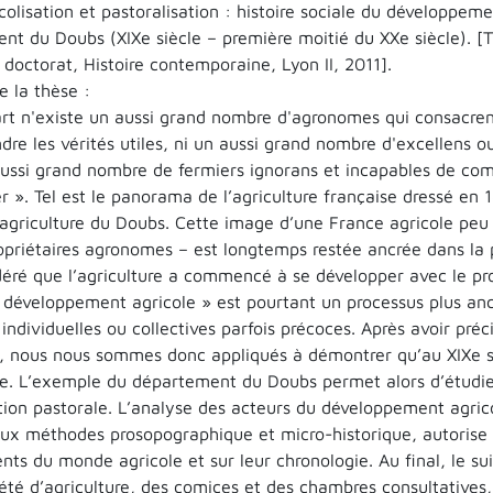
colisation et pastoralisation : histoire sociale du développem
nt du Doubs (XIXe siècle – première moitié du XXe siècle). [T
doctorat, Histoire contemporaine, Lyon II, 2011].
 la thèse :
rt n'existe un aussi grand nombre d'agronomes qui consacrent 
dre les vérités utiles, ni un aussi grand nombre d'excellens ouv
aussi grand nombre de fermiers ignorans et incapables de compr
r ». Tel est le panorama de l’agriculture française dressé en
’agriculture du Doubs. Cette image d’une France agricole peu 
opriétaires agronomes – est longtemps restée ancrée dans la 
déré que l’agriculture a commencé à se développer avec le p
« développement agricole » est pourtant un processus plus an
s individuelles ou collectives parfois précoces. Après avoir p
», nous nous sommes donc appliqués à démontrer qu’au XIXe siè
. L’exemple du département du Doubs permet alors d’étudier
tion pastorale. L’analyse des acteurs du développement agrico
ux méthodes prosopographique et micro-historique, autorise à
ts du monde agricole et sur leur chronologie. Au final, le su
iété d’agriculture, des comices et des chambres consultatives,