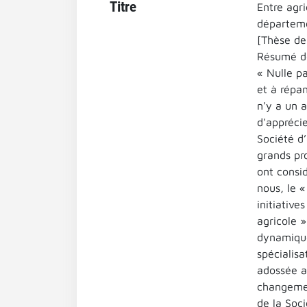
Titre
Entre agri
départeme
[Thèse de 
Résumé de
« Nulle pa
et à répan
n'y a un 
d'apprécie
Société d
grands pr
ont consi
nous, le 
initiative
agricole 
dynamique
spécialisa
adossée a
changemen
de la Soc