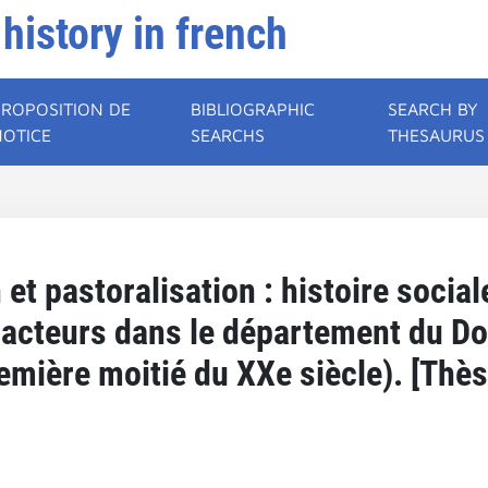
 history in french
PROPOSITION DE
BIBLIOGRAPHIC
SEARCH BY
NOTICE
SEARCHS
THESAURUS
n et pastoralisation : histoire soci
s acteurs dans le département du Do
emière moitié du XXe siècle). [Thès