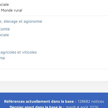
ociale
 Monde rural
re, élevage et agronomie
Comté
ociale
agricoles et viticoles
sme
Références actuellement dans la base :
128682 notices
Dernier ajout dans la base le :
mardi 4 août 2026