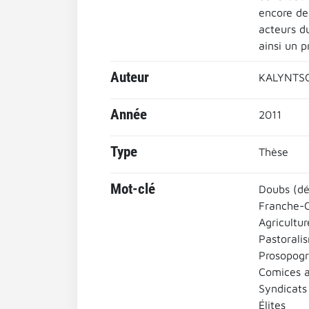
encore des
acteurs du
ainsi un p
Auteur
KALYNTSC
Année
2011
Type
Thèse
Mot-clé
Doubs (d
Franche-
Agricultu
Pastorali
Prosopogr
Comices a
Syndicats
Élites