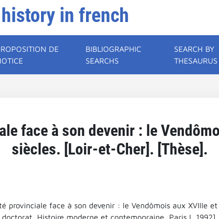
 history in french
PROPOSITION DE
BIBLIOGRAPHIC
SEARCH BY
NOTICE
SEARCHS
THESAURUS
ale face à son devenir : le Vendômo
siècles. [Loir-et-Cher]. [Thèse].
é provinciale face à son devenir : le Vendômois aux XVIIIe et 
 doctorat, Histoire moderne et contemporaine, Paris I, 1992].