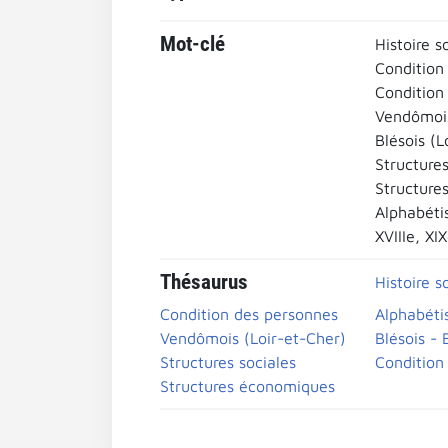
Mot-clé
Histoire s
Condition
Condition 
Vendômois
Blésois (L
Structure
Structures
Alphabéti
XVIIIe, XI
Thésaurus
Histoire s
Condition des personnes
Alphabéti
Vendômois (Loir-et-Cher)
Blésois - 
Structures sociales
Condition 
Structures économiques