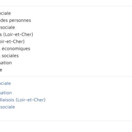
ociale
 des personnes
sociale
 (Loir-et-Cher)
oir-et-Cher)
s économiques
 sociales
sation
Xe
ociale
sation
Blaisois (Loir-et-Cher)
sociale