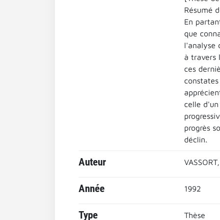
Résumé de
En partan
que connai
l'analyse 
à travers 
ces derniè
constates
apprécient
celle d'un
progressi
progrès so
déclin.
Auteur
VASSORT,
Année
1992
Type
Thèse