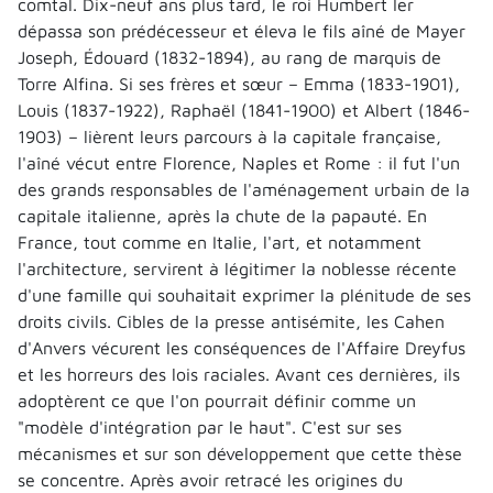
comtal. Dix-neuf ans plus tard, le roi Humbert Ier
dépassa son prédécesseur et éleva le fils aîné de Mayer
Joseph, Édouard (1832-1894), au rang de marquis de
Torre Alfina. Si ses frères et sœur – Emma (1833-1901),
Louis (1837-1922), Raphaël (1841-1900) et Albert (1846-
1903) – lièrent leurs parcours à la capitale française,
l'aîné vécut entre Florence, Naples et Rome : il fut l'un
des grands responsables de l'aménagement urbain de la
capitale italienne, après la chute de la papauté. En
France, tout comme en Italie, l'art, et notamment
l'architecture, servirent à légitimer la noblesse récente
d'une famille qui souhaitait exprimer la plénitude de ses
droits civils. Cibles de la presse antisémite, les Cahen
d'Anvers vécurent les conséquences de l'Affaire Dreyfus
et les horreurs des lois raciales. Avant ces dernières, ils
adoptèrent ce que l'on pourrait définir comme un
"modèle d'intégration par le haut". C'est sur ses
mécanismes et sur son développement que cette thèse
se concentre. Après avoir retracé les origines du