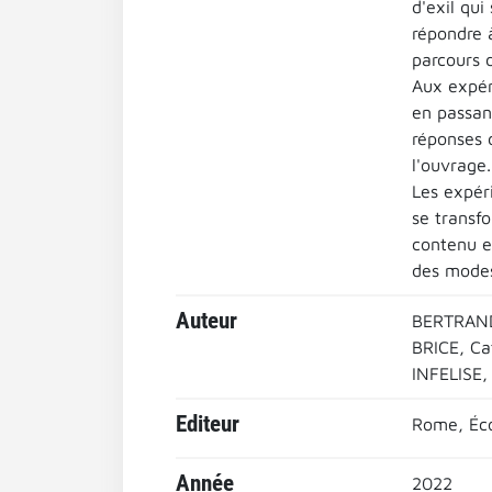
d'exil qui
répondre à
parcours d
Aux expér
en passan
réponses 
l'ouvrage.
Les expéri
se transfo
contenu ef
des modes 
Auteur
BERTRAND, 
BRICE, Cat
INFELISE, 
Editeur
Rome, Éco
Année
2022