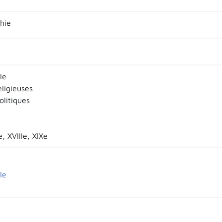
hie
le
eligieuses
olitiques
e, XVIIIe, XIXe
le