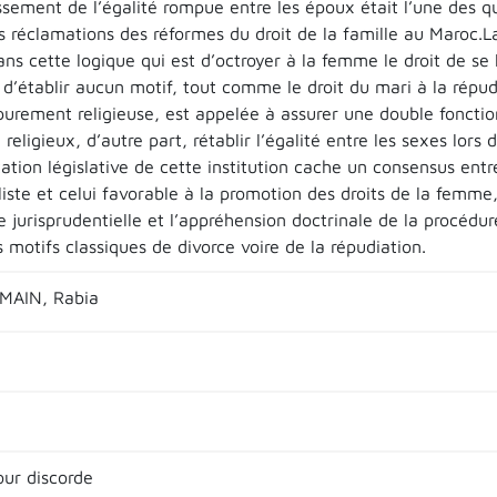
ssement de l’égalité rompue entre les époux était l’une des q
s réclamations des réformes du droit de la famille au Maroc.L
dans cette logique qui est d’octroyer à la femme le droit de se
 d’établir aucun motif, tout comme le droit du mari à la répu
purement religieuse, est appelée à assurer une double fonctio
l religieux, d’autre part, rétablir l’égalité entre les sexes lors
ation législative de cette institution cache un consensus ent
liste et celui favorable à la promotion des droits de la femm
e jurisprudentielle et l’appréhension doctrinale de la procédu
motifs classiques de divorce voire de la répudiation.
AIN, Rabia
our discorde