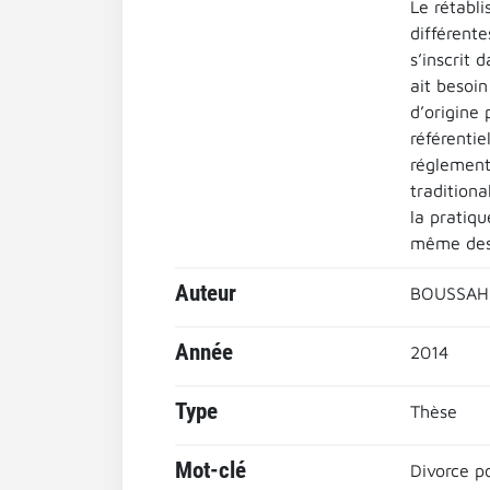
Le rétabli
différente
s’inscrit 
ait besoin
d’origine 
référentie
réglement
traditiona
la pratiqu
même des 
Auteur
BOUSSAHM
Année
2014
Type
Thèse
Mot-clé
Divorce p