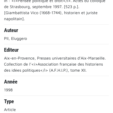
In : <i>Pensée politique et droit</i>. Actes du colloque
de Strasbourg, septembre 1997. [523 p.].
[Giambattista Vico (1668-1744), historien et juriste
napolitain].
Auteur
PII, Eluggero
Editeur
Aix-en-Provence, Presses universitaires d’Aix-Marseille.
Collection de l’<i>Association française des historiens
des idées politiques</i> (A.F.H.I.P.), tome XII.
Année
1998
Type
Article