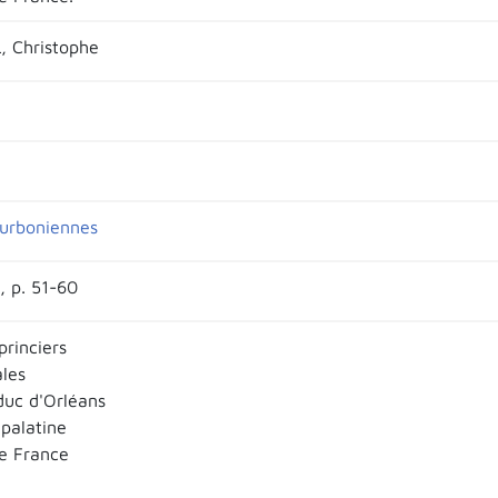
 Christophe
urboniennes
, p. 51-60
princiers
ales
duc d'Orléans
 palatine
e France