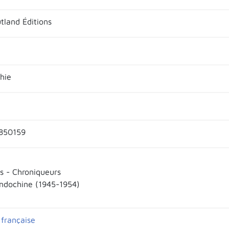
tland Éditions
hie
850159
s - Chroniqueurs
Indochine (1945-1954)
 française