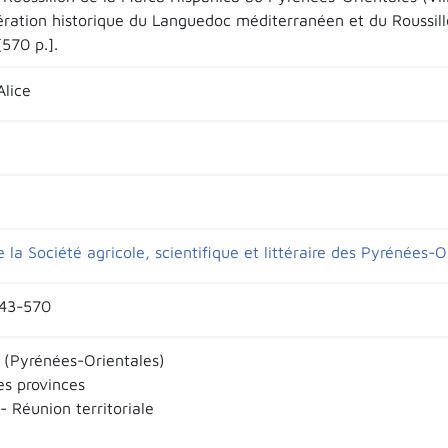
ération historique du Languedoc méditerranéen et du Roussill
570 p.].
lice
e la Société agricole, scientifique et littéraire des Pyrénées-O
543-570
n (Pyrénées-Orientales)
es provinces
- Réunion territoriale