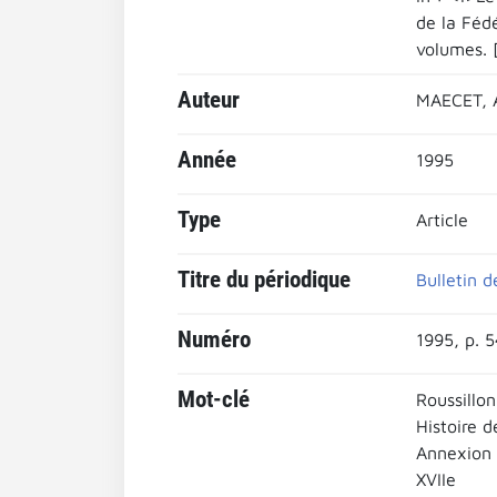
de la Féd
volumes. [
Auteur
MAECET, A
Année
1995
Type
Article
Titre du périodique
Bulletin d
Numéro
1995, p. 
Mot-clé
Roussillo
Histoire d
Annexion 
XVIIe