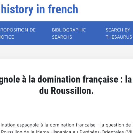
 history in french
PROPOSITION DE
BIBLIOGRAPHIC
SEARCH BY
NOTICE
SEARCHS
THESAURUS
nole à la domination française : la
du Roussillon.
ination espagnole à la domination française : la question de 
e Roussillon de la Marca Hispanica au Pyrénées-Orientales (VII