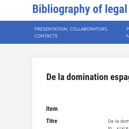
Bibliography of legal
PRESENTATION, COLLABORATORS,
CONTACTS
De la domination espag
Item
Titre
De la dom
In : <i>L