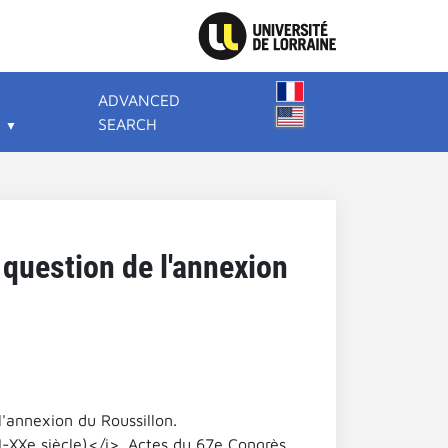
ADVANCED
SEARCH
 question de l'annexion
l'annexion du Roussillon.
I-XXe siècle)</i>. Actes du 67e Congrès