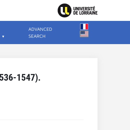
ADVANCED
SEARCH
1536-1547).