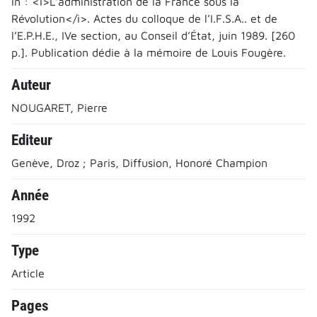
In : <i>L’administration de la France sous la
Révolution</i>. Actes du colloque de l’I.F.S.A.. et de
l’E.P.H.E., IVe section, au Conseil d’État, juin 1989. [260
p.]. Publication dédie à la mémoire de Louis Fougère.
Auteur
NOUGARET, Pierre
Editeur
Genève, Droz ; Paris, Diffusion, Honoré Champion
Année
1992
Type
Article
Pages