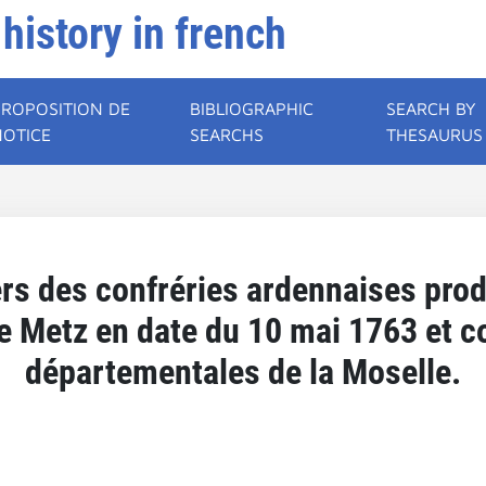
 history in french
PROPOSITION DE
BIBLIOGRAPHIC
SEARCH BY
NOTICE
SEARCHS
THESAURUS
ers des confréries ardennaises prod
de Metz en date du 10 mai 1763 et 
départementales de la Moselle.