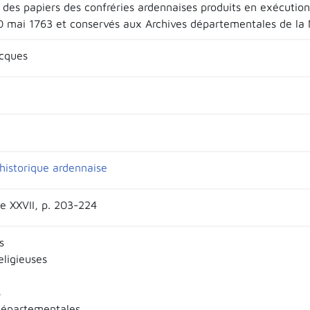
e des papiers des confréries ardennaises produits en exécutio
0 mai 1763 et conservés aux Archives départementales de la 
cques
historique ardennaise
e XXVII, p. 203-224
s
eligieuses
s
départementales