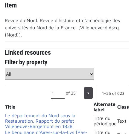
Item
Revue du Nord. Revue d'histoire et d'archéologie des
universités du Nord de la France. [Villeneuve-d’Ascq
(Nord)].
Linked resources
Filter by property
of 25
>
1–25 of 623
Alternate
Title
Class
label
Le département du Nord sous la
Titre du
Restauration. Rapport du préfet
Text
périodique
Villeneuve-Bargemont en 1828.
Le béguinage d'Aires-sur-la-Lys [Pas-
Titre du