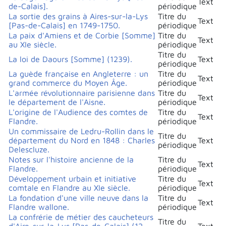
Text
de-Calais].
périodique
La sortie des grains à Aires-sur-la-Lys
Titre du
Text
[Pas-de-Calais] en 1749-1750.
périodique
La paix d'Amiens et de Corbie [Somme]
Titre du
Text
au XIe siècle.
périodique
Titre du
La loi de Daours [Somme] (1239).
Text
périodique
La guède française en Angleterre : un
Titre du
Text
grand commerce du Moyen Âge.
périodique
L'armée révolutionnaire parisienne dans
Titre du
Text
le département de l'Aisne.
périodique
L'origine de l'Audience des comtes de
Titre du
Text
Flandre.
périodique
Un commissaire de Ledru-Rollin dans le
Titre du
département du Nord en 1848 : Charles
Text
périodique
Delescluze.
Notes sur l'histoire ancienne de la
Titre du
Text
Flandre.
périodique
Développement urbain et initiative
Titre du
Text
comtale en Flandre au XIe siècle.
périodique
La fondation d'une ville neuve dans la
Titre du
Text
Flandre wallone.
périodique
La confrérie de métier des caucheteurs
Titre du
d'Aire-sur-la-Lys [Pas-de-Calais] (12
Text