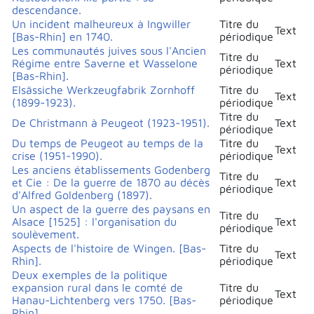
descendance.
Un incident malheureux à Ingwiller
Titre du
Text
[Bas-Rhin] en 1740.
périodique
Les communautés juives sous l'Ancien
Titre du
Régime entre Saverne et Wasselone
Text
périodique
[Bas-Rhin].
Elsässiche Werkzeugfabrik Zornhoff
Titre du
Text
(1899-1923).
périodique
Titre du
De Christmann à Peugeot (1923-1951).
Text
périodique
Du temps de Peugeot au temps de la
Titre du
Text
crise (1951-1990).
périodique
Les anciens établissements Godenberg
Titre du
et Cie : De la guerre de 1870 au décès
Text
périodique
d'Alfred Goldenberg (1897).
Un aspect de la guerre des paysans en
Titre du
Alsace [1525] : l'organisation du
Text
périodique
soulèvement.
Aspects de l'histoire de Wingen. [Bas-
Titre du
Text
Rhin].
périodique
Deux exemples de la politique
expansion rural dans le comté de
Titre du
Text
Hanau-Lichtenberg vers 1750. [Bas-
périodique
Rhin].