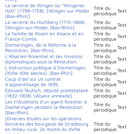
La verrerie de Wingen ou "Wingener
Titre du
Hütt" (1798-1758). [Wingen-sur-Moder
Text
périodique
(Bas-Rhin)].
La verrerie du Hochberg (1715-1868).
Titre du
Text
[Wingen-sur-Moder (Bas-Rhin)].
périodique
La famille de Rosen en Alsace et en
Titre du
Text
France-Comté.
périodique
Diemeringen, de la Réforme à la
Titre du
Text
Révolution. [Bas-Rhin].
périodique
L'Alsacien Rosentiel et ses missions
Titre du
Text
diplomatiques sous la Révolution.
périodique
L'instruction publique à Diemeringen.
Titre du
Text
[XVIIe-XIXe siècles]. [Bas-Rhin].
périodique
Coup d'œil sur un contrat
Titre du
Text
d'apprentissage de 1695.
périodique
Édouard Teutsch, député protestataire
Titre du
Text
(1832-1908). [Alsace annexée].
périodique
Les tribulations d'un agent forestier à
Titre du
Diemeringen pendant la Révolution.
Text
périodique
[Bas-Rhin].
[Diverses études sur les opérations
foncières des bourgeois de Strasbourg
Titre du
Text
en milieu rural. 2e moitié du XVIIIe
périodique