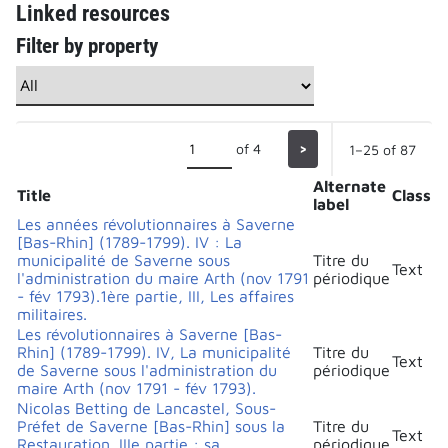
Linked resources
Filter by property
of 4
>
1–25 of 87
Alternate
Title
Class
label
Les années révolutionnaires à Saverne
[Bas-Rhin] (1789-1799). IV : La
municipalité de Saverne sous
Titre du
Text
l'administration du maire Arth (nov 1791
périodique
- fév 1793).1ère partie, III, Les affaires
militaires.
Les révolutionnaires à Saverne [Bas-
Rhin] (1789-1799). IV, La municipalité
Titre du
Text
de Saverne sous l'administration du
périodique
maire Arth (nov 1791 - fév 1793).
Nicolas Betting de Lancastel, Sous-
Préfet de Saverne [Bas-Rhin] sous la
Titre du
Text
Restauration. IIIe partie : sa
périodique