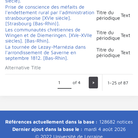
siècle].
Prise de conscience des méfaits de
l'endettement rural par l'administration
Titre du
Text
strasbourgeoise [XVIe siècle].
périodique
[Strasbourg (Bas-Rhin)].
Les communautés chrétiennes de
Titre du
Wingen et de Diemeringen. [XVe-XVIIe
Text
périodique
siècles]. [Bas-Rhin].
La tournée de Lezay-Marnézia dans
Titre du
l'arrondissement de Saverne en
Text
périodique
septembre 1812. [Bas-Rhin].
Alternative Title
of 4
>
1–25 of 87
Références actuellement dans la base :
128682 notices
Dernier ajout dans la base le :
mardi 4 août 2026
© 2022 Université de Lorraine