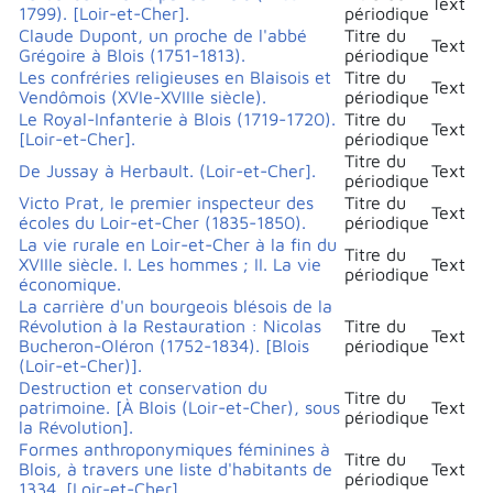
Text
1799). [Loir-et-Cher].
périodique
Claude Dupont, un proche de l'abbé
Titre du
Text
Grégoire à Blois (1751-1813).
périodique
Les confréries religieuses en Blaisois et
Titre du
Text
Vendômois (XVIe-XVIIIe siècle).
périodique
Le Royal-Infanterie à Blois (1719-1720).
Titre du
Text
[Loir-et-Cher].
périodique
Titre du
De Jussay à Herbault. (Loir-et-Cher].
Text
périodique
Victo Prat, le premier inspecteur des
Titre du
Text
écoles du Loir-et-Cher (1835-1850).
périodique
La vie rurale en Loir-et-Cher à la fin du
Titre du
XVIIIe siècle. I. Les hommes ; II. La vie
Text
périodique
économique.
La carrière d'un bourgeois blésois de la
Révolution à la Restauration : Nicolas
Titre du
Text
Bucheron-Oléron (1752-1834). [Blois
périodique
(Loir-et-Cher)].
Destruction et conservation du
Titre du
patrimoine. [À Blois (Loir-et-Cher), sous
Text
périodique
la Révolution].
Formes anthroponymiques féminines à
Titre du
Blois, à travers une liste d'habitants de
Text
périodique
1334. [Loir-et-Cher].