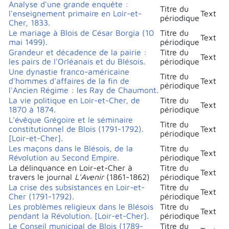
Analyse d'une grande enquête :
Titre du
l'enseignement primaire en Loir-et-
Text
périodique
Cher, 1833.
Le mariage à Blois de César Borgia (10
Titre du
Text
mai 1499).
périodique
Grandeur et décadence de la pairie :
Titre du
Text
les pairs de l'Orléanais et du Blésois.
périodique
Une dynastie franco-américaine
Titre du
d'hommes d'affaires de la fin de
Text
périodique
l'Ancien Régime : les Ray de Chaumont.
La vie politique en Loir-et-Cher, de
Titre du
Text
1870 à 1874.
périodique
L'évêque Grégoire et le séminaire
Titre du
constitutionnel de Blois (1791-1792).
Text
périodique
[Loir-et-Cher].
Les maçons dans le Blésois, de la
Titre du
Text
Révolution au Second Empire.
périodique
La délinquance en Loir-et-Cher à
Titre du
Text
travers le journal
L'Avenir
(1861-1862)
périodique
La crise des subsistances en Loir-et-
Titre du
Text
Cher (1791-1792).
périodique
Les problèmes religieux dans le Blésois
Titre du
Text
pendant la Révolution. [Loir-et-Cher].
périodique
Le Conseil municipal de Blois (1789-
Titre du