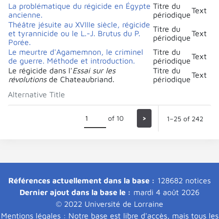
La problématique du régicide en Égypte
Titre du
Text
ancienne.
périodique
Théâtre jésuite au XVIIIe siècle, régicide
Titre du
et tyrannicide ou le L.-J. Brutus du P.
Text
périodique
Porée.
Le meurtre d'Agamemnon, le criminel
Titre du
Text
de guerre. Méthode et introduction.
périodique
Le régicide dans l'
Essai sur les
Titre du
Text
révolutions
de Chateaubriand.
périodique
Alternative Title
of 10
>
1–25 of 242
Références actuellement dans la base :
128682 notices
Dernier ajout dans la base le :
mardi 4 août 2026
© 2022 Université de Lorraine
Mentions légales : Notre base est libre d'accès, mais tous les