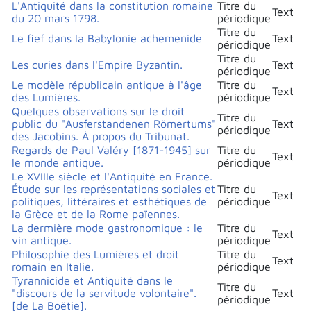
L'Antiquité dans la constitution romaine
Titre du
Text
du 20 mars 1798.
périodique
Titre du
Le fief dans la Babylonie achemenide
Text
périodique
Titre du
Les curies dans l'Empire Byzantin.
Text
périodique
Le modèle républicain antique à l'âge
Titre du
Text
des Lumières.
périodique
Quelques observations sur le droit
Titre du
public du "Ausferstandenen Römertums"
Text
périodique
des Jacobins. À propos du Tribunat.
Regards de Paul Valéry [1871-1945] sur
Titre du
Text
le monde antique.
périodique
Le XVIIIe siècle et l'Antiquité en France.
Étude sur les représentations sociales et
Titre du
Text
politiques, littéraires et esthétiques de
périodique
la Grèce et de la Rome païennes.
La dermière mode gastronomique : le
Titre du
Text
vin antique.
périodique
Philosophie des Lumières et droit
Titre du
Text
romain en Italie.
périodique
Tyrannicide et Antiquité dans le
Titre du
"discours de la servitude volontaire".
Text
périodique
[de La Boëtie].