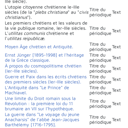
IIIe siècle).
L'utopie citoyenne chrétienne Ie-IIIe
Titre du
siècles (de la "
plebs christiana
" au "
civis
Text
périodique
christianus
").
Les premiers chrétiens et les valeurs de
la vie publique romaine, Ier-IIIe siècles.
Titre du
Text
L'
utilitas communis
chrétienne et
périodique
l'
utilitas reipublicæ
.
Titre du
Moyen Âge chrétien et Antiquité.
Text
périodique
Ernst Jünger [1895-1998] et l'héritage
Titre du
Text
de la Grèce classique.
périodique
À propos du cosmopolitisme chrétien
Titre du
Text
(Ier-IIIe siècles).
périodique
Guerre et Paix dans les écrits chrétiens
Titre du
Text
des premiers siècles (Ier-IIIe siècles).
périodique
L'Antiquité dans "Le Prince" de
Titre du
Text
Machiavel.
périodique
Une limite du Droit romain sous la
Titre du
Révolution : la première loi du 11
Text
périodique
brumaire an VII sur l'hypothèque.
La guerre dans "Le voyage du jeune
Titre du
Anacharsis" de l'abbé Jean-Jacques
Text
périodique
Barthélémy [1716-1795].