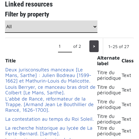
Linked resources
Filter by property
of 2
>
1–25 of 27
Alternate
Title
Class
label
Deux jurisconsultes manceaux [Le
Titre du
Mans, Sarthe] : Julien Bodreau [1599-
Text
périodique
1662] et Mathurin-Louis du Malicotte.
Louis Berryer, ce manceau bras droit de
Titre du
Text
Colbert [Le Mans, Sarthe].
périodique
L'abbé de Rancé, réformateur de la
Titre du
Trappe. [Armand Jean Le Bouthillier de
Text
périodique
Rancé, 1626-1700].
Titre du
La contestation au temps du Roi Soleil.
Text
périodique
La recherche historique au lycée de La
Titre du
Text
Ferté-Bernard. [Sarthe].
périodique