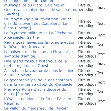
Le cinquième centenaire de la
municipalité du Mans. Origines et
Titre du
Text
circonstances historiques de sa création.
périodique
[Sarthe].
Du Moyen Âge à la Révolution. Vie et
Titre du
glas du couvent des Cordeliers. [Le
Text
périodique
Mans (Sarthe)].
Le Prytanée militaire de La Flèche au
Titre du
Text
XIXe siècle. [Sarthe].
périodique
Remarques naïves sur la royauté et sur
Titre du
Text
la Révolution française
périodique
La baiser sur la bouche au Moyen Âge,
Titre du
Text
symbole d'amitié.
périodique
Une grand fresque historique de la
Titre du
Text
métallurgie dans l'Ouest.
périodique
Aspects de la vue rurale dans le Maine
Titre du
Text
au XVIIIe siècle.
périodique
La géographie politique des châteaux
Titre du
Text
dans la Sarthe au début du XIIe siècle.
périodique
Pierre de Ronsard et le diocèse du
Titre du
Text
Mans. [Sarthe].
périodique
L'évêché du Mans à la fin de l'Ancien
Titre du
Text
Régime.
périodique
Le Vallon du Merdereau. de l'Ancien