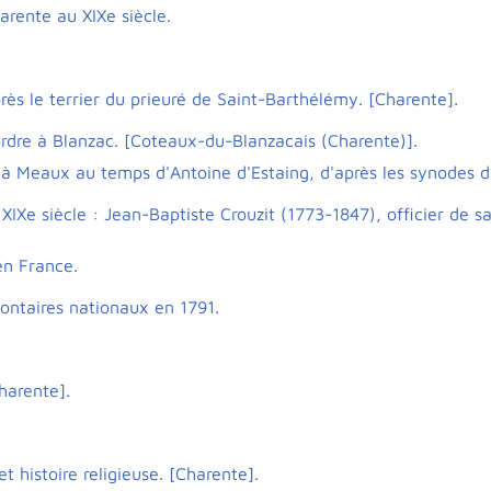
arente au XIXe siècle.
rès le terrier du prieuré de Saint-Barthélémy. [Charente].
ordre à Blanzac. [Coteaux-du-Blanzacais (Charente)].
à Meaux au temps d'Antoine d'Estaing, d'après les synodes d
Xe siècle : Jean-Baptiste Crouzit (1773-1847), officier de s
en France.
lontaires nationaux en 1791.
harente].
t histoire religieuse. [Charente].