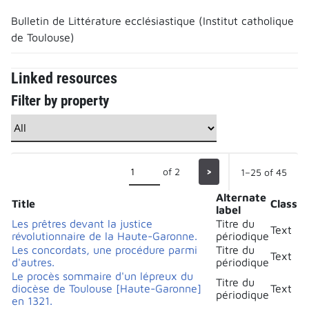
Bulletin de Littérature ecclésiastique (Institut catholique
de Toulouse)
Linked resources
Filter by property
of 2
>
1–25 of 45
Alternate
Title
Class
label
Les prêtres devant la justice
Titre du
Text
révolutionnaire de la Haute-Garonne.
périodique
Les concordats, une procédure parmi
Titre du
Text
d'autres.
périodique
Le procès sommaire d'un lépreux du
Titre du
diocèse de Toulouse [Haute-Garonne]
Text
périodique
en 1321.