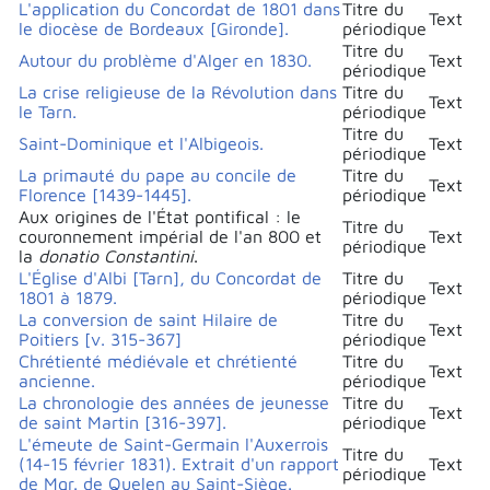
L'application du Concordat de 1801 dans
Titre du
Text
le diocèse de Bordeaux [Gironde].
périodique
Titre du
Autour du problème d'Alger en 1830.
Text
périodique
La crise religieuse de la Révolution dans
Titre du
Text
le Tarn.
périodique
Titre du
Saint-Dominique et l'Albigeois.
Text
périodique
La primauté du pape au concile de
Titre du
Text
Florence [1439-1445].
périodique
Aux origines de l'État pontifical : le
Titre du
couronnement impérial de l'an 800 et
Text
périodique
la
donatio Constantini
.
L'Église d'Albi [Tarn], du Concordat de
Titre du
Text
1801 à 1879.
périodique
La conversion de saint Hilaire de
Titre du
Text
Poitiers [v. 315-367]
périodique
Chrétienté médiévale et chrétienté
Titre du
Text
ancienne.
périodique
La chronologie des années de jeunesse
Titre du
Text
de saint Martin [316-397].
périodique
L'émeute de Saint-Germain l'Auxerrois
Titre du
(14-15 février 1831). Extrait d'un rapport
Text
périodique
de Mgr. de Quelen au Saint-Siège.