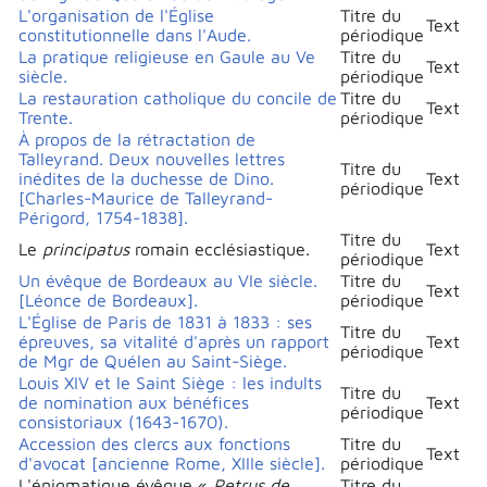
L'organisation de l'Église
Titre du
Text
constitutionnelle dans l'Aude.
périodique
La pratique religieuse en Gaule au Ve
Titre du
Text
siècle.
périodique
La restauration catholique du concile de
Titre du
Text
Trente.
périodique
À propos de la rétractation de
Talleyrand. Deux nouvelles lettres
Titre du
inédites de la duchesse de Dino.
Text
périodique
[Charles-Maurice de Talleyrand-
Périgord, 1754-1838].
Titre du
Le
principatus
romain ecclésiastique.
Text
périodique
Un évêque de Bordeaux au VIe siècle.
Titre du
Text
[Léonce de Bordeaux].
périodique
L'Église de Paris de 1831 à 1833 : ses
Titre du
épreuves, sa vitalité d'après un rapport
Text
périodique
de Mgr de Quélen au Saint-Siège.
Louis XIV et le Saint Siège : les indults
Titre du
de nomination aux bénéfices
Text
périodique
consistoriaux (1643-1670).
Accession des clercs aux fonctions
Titre du
Text
d'avocat [ancienne Rome, XIIIe siècle].
périodique
L'énigmatique évêque «
Petrus de
Titre du