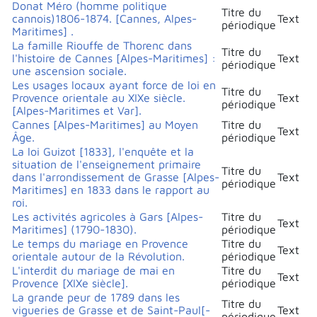
Donat Méro (homme politique
Titre du
cannois)1806-1874. [Cannes, Alpes-
Text
périodique
Maritimes] .
La famille Riouffe de Thorenc dans
Titre du
l'histoire de Cannes [Alpes-Maritimes] :
Text
périodique
une ascension sociale.
Les usages locaux ayant force de loi en
Titre du
Provence orientale au XIXe siècle.
Text
périodique
[Alpes-Maritimes et Var].
Cannes [Alpes-Maritimes] au Moyen
Titre du
Text
Âge.
périodique
La loi Guizot [1833], l'enquête et la
situation de l'enseignement primaire
Titre du
dans l'arrondissement de Grasse [Alpes-
Text
périodique
Maritimes] en 1833 dans le rapport au
roi.
Les activités agricoles à Gars [Alpes-
Titre du
Text
Maritimes] (1790-1830).
périodique
Le temps du mariage en Provence
Titre du
Text
orientale autour de la Révolution.
périodique
L'interdit du mariage de mai en
Titre du
Text
Provence [XIXe siècle].
périodique
La grande peur de 1789 dans les
Titre du
vigueries de Grasse et de Saint-Paul[-
Text
périodique