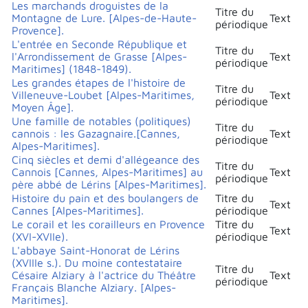
Les marchands droguistes de la
Titre du
Montagne de Lure. [Alpes-de-Haute-
Text
périodique
Provence].
L'entrée en Seconde République et
Titre du
l'Arrondissement de Grasse [Alpes-
Text
périodique
Maritimes] (1848-1849).
Les grandes étapes de l'histoire de
Titre du
Villeneuve-Loubet [Alpes-Maritimes,
Text
périodique
Moyen Âge].
Une famille de notables (politiques)
Titre du
cannois : les Gazagnaire.[Cannes,
Text
périodique
Alpes-Maritimes].
Cinq siècles et demi d'allégeance des
Titre du
Cannois [Cannes, Alpes-Maritimes] au
Text
périodique
père abbé de Lérins [Alpes-Maritimes].
Histoire du pain et des boulangers de
Titre du
Text
Cannes [Alpes-Maritimes].
périodique
Le corail et les corailleurs en Provence
Titre du
Text
(XVI-XVIIe).
périodique
L'abbaye Saint-Honorat de Lérins
(XVIIIe s.). Du moine contestataire
Titre du
Césaire Alziary à l'actrice du Théâtre
Text
périodique
Français Blanche Alziary. [Alpes-
Maritimes].