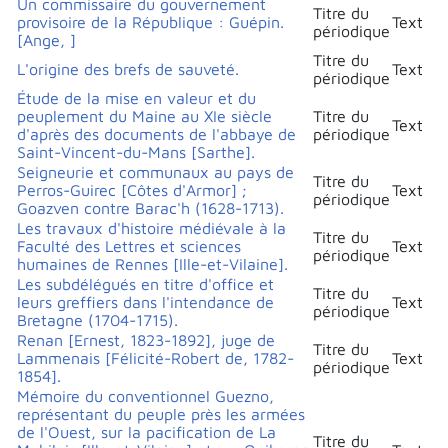
Un commissaire du gouvernement
Titre du
provisoire de la République : Guépin.
Text
périodique
[Ange, ]
Titre du
L'origine des brefs de sauveté.
Text
périodique
Étude de la mise en valeur et du
peuplement du Maine au XIe siècle
Titre du
Text
d'après des documents de l'abbaye de
périodique
Saint-Vincent-du-Mans [Sarthe].
Seigneurie et communaux au pays de
Titre du
Perros-Guirec [Côtes d'Armor] ;
Text
périodique
Goazven contre Barac'h (1628-1713).
Les travaux d'histoire médiévale à la
Titre du
Faculté des Lettres et sciences
Text
périodique
humaines de Rennes [Ille-et-Vilaine].
Les subdélégués en titre d'office et
Titre du
leurs greffiers dans l'intendance de
Text
périodique
Bretagne (1704-1715).
Renan [Ernest, 1823-1892], juge de
Titre du
Lammenais [Félicité-Robert de, 1782-
Text
périodique
1854].
Mémoire du conventionnel Guezno,
représentant du peuple près les armées
de l'Ouest, sur la pacification de La
Titre du