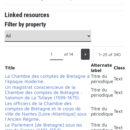
Linked resources
Filter by property
of 14
>
1–25 of 340
Alternate
Title
Class
label
La Chambre des comptes de Bretagne à
Titre du
Text
l'époque moderne.
périodique
Un magistrat consciencieux de la
Titre du
Chambre des comptes de Bretagne :
Text
périodique
Salomon de La Tullaye (1599-1675).
Les officiers de la Chambre des
comptes de Bretagne et le corps de
Titre du
Text
ville de Nantes [Loire-Atlantique] sous
périodique
l'Ancien Régime.
Le Parlement [de Bretagne] sous les
Titre du
Text
rois de France (1491-1554).
périodique