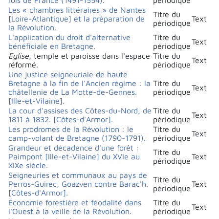
Les « chambres littéraires » de Nantes
Titre du
[Loire-Atlantique] et la préparation de
Text
périodique
la Révolution.
L'application du droit d'alternative
Titre du
Text
bénéficiale en Bretagne.
périodique
Eglise
, temple et paroisse dans l'espace
Titre du
Text
réformé.
périodique
Une justice seigneuriale de haute
Bretagne à la fin de l'Ancien régime : la
Titre du
Text
châtellenie de La Motte-de-Gennes.
périodique
[Ille-et-Vilaine].
La cour d'assises des Côtes-du-Nord, de
Titre du
Text
1811 à 1832. [Côtes-d'Armor].
périodique
Les prodromes de la Révolution : le
Titre du
Text
camp-volant de Bretagne (1790-1791).
périodique
Grandeur et décadence d'une forêt :
Titre du
Paimpont [Ille-et-Vilaine] du XVIe au
Text
périodique
XIXe siècle.
Seigneuries et communaux au pays de
Titre du
Perros-Guirec, Goazven contre Barac'h.
Text
périodique
[Côtes-d'Armor].
Économie forestière et féodalité dans
Titre du
Text
l'Ouest à la veille de la Révolution.
périodique