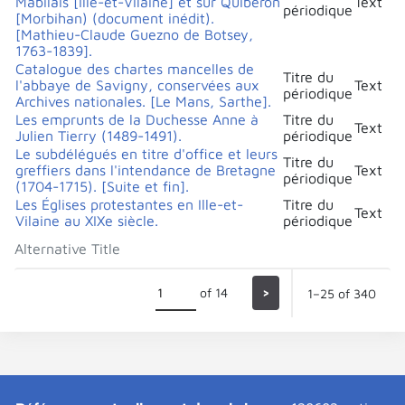
Mabilais [Ille-et-Vilaine] et sur Quiberon
Text
périodique
[Morbihan) (document inédit).
[Mathieu-Claude Guezno de Botsey,
1763-1839].
Catalogue des chartes mancelles de
Titre du
l'abbaye de Savigny, conservées aux
Text
périodique
Archives nationales. [Le Mans, Sarthe].
Les emprunts de la Duchesse Anne à
Titre du
Text
Julien Tierry (1489-1491).
périodique
Le subdélégués en titre d'office et leurs
Titre du
greffiers dans l'intendance de Bretagne
Text
périodique
(1704-1715). [Suite et fin].
Les Églises protestantes en Ille-et-
Titre du
Text
Vilaine au XIXe siècle.
périodique
Alternative Title
of 14
>
1–25 of 340