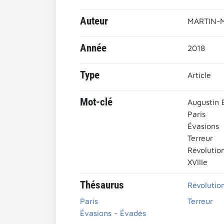
Auteur
MARTIN-M
Année
2018
Type
Article
Mot-clé
Augustin 
Paris
Évasions
Terreur
Révolutio
XVIIIe
Thésaurus
Révolutio
Paris
Terreur
Évasions - Évadés