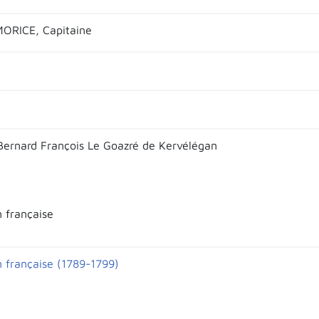
ORICE, Capitaine
Bernard François Le Goazré de Kervélégan
n française
n française (1789-1799)