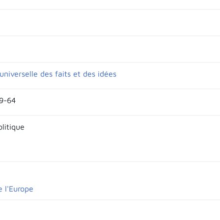
niverselle des faits et des idées
59-64
olitique
e l'Europe