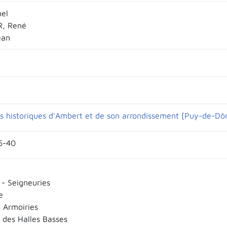
el
R, René
ean
s historiques d'Ambert et de son arrondissement [Puy-de-D
36-40
 - Seigneuries
e
- Armoiries
des Halles Basses