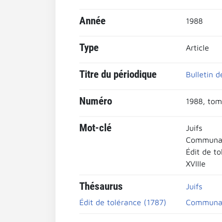
Année
1988
Type
Article
Titre du périodique
Bulletin d
Numéro
1988, tom
Mot-clé
Juifs
Communau
Édit de t
XVIIIe
Thésaurus
Juifs
Édit de tolérance (1787)
Communau