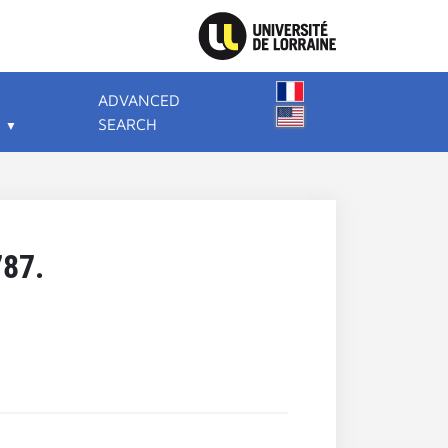
ADVANCED
SEARCH
787.