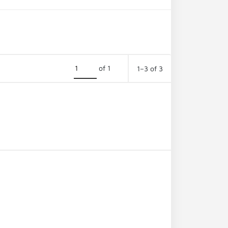
of 1
1–3 of 3