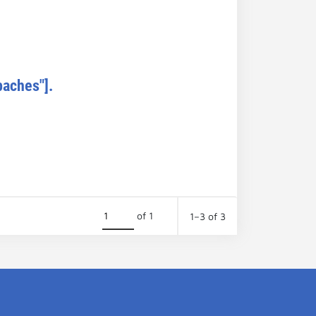
paches"].
of 1
1–3 of 3