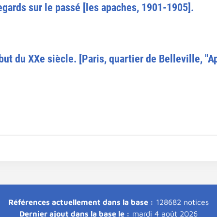
regards sur le passé [les apaches, 1901-1905].
but du XXe siècle. [Paris, quartier de Belleville, "A
Références actuellement dans la base :
128682 notices
Dernier ajout dans la base le :
mardi 4 août 2026