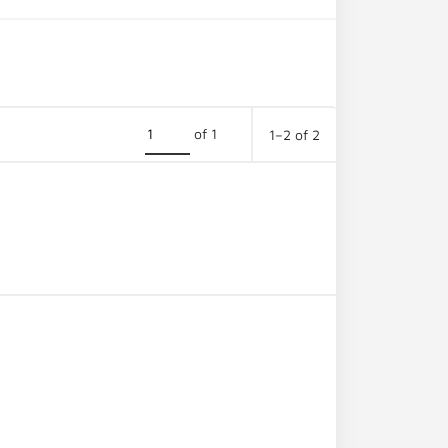
of 1
1–2 of 2