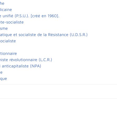
he
icaine
e unifié (P.S.U.). [créé en 1960].
te-socialiste
isme
tique et socialiste de la Résistance (U.D.S.R.)
ocialiste
tionnaire
ste révolutionnaire (L.C.R.)
 anticapitaliste (NPA)
me
ique