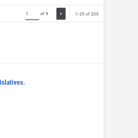
of 9
>
1–25 of 205
islatives.