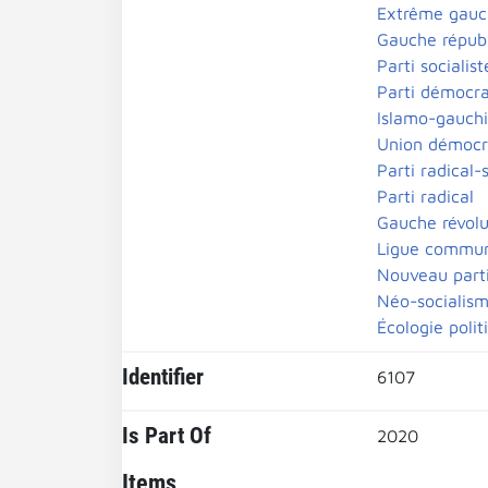
Extrême gauc
Gauche républ
Parti socialist
Parti démocra
Islamo-gauch
Union démocra
Parti radical-s
Parti radical
Gauche révolu
Ligue communi
Nouveau parti
Néo-socialis
Écologie polit
Identifier
6107
Is Part Of
2020
Items