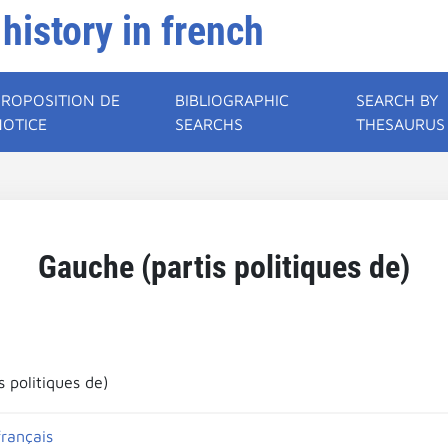
 history in french
PROPOSITION DE
BIBLIOGRAPHIC
SEARCH BY
NOTICE
SEARCHS
THESAURUS
Gauche (partis politiques de)
 politiques de)
français