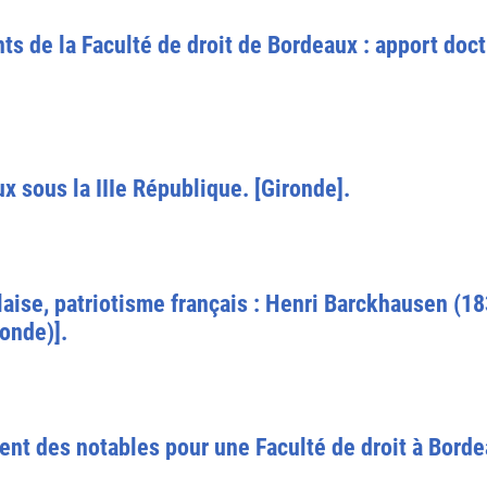
s de la Faculté de droit de Bordeaux : apport doct
x sous la IIIe République. [Gironde].
laise, patriotisme français : Henri Barckhausen (1
ronde)].
nt des notables pour une Faculté de droit à Bordea