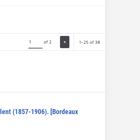
of 2
>
1–25 of 38
alent (1857-1906). [Bordeaux