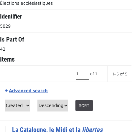
Élections ecclésiastiques
Identifier
5829
Is Part Of
42
Items
of 1
1–5 of 5
Advanced search
SORT
La Catalogne, le Midi et la
libertas