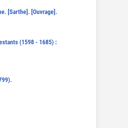
e. [Sarthe]. [Ouvrage].
estants (1598 - 1685) :
799).