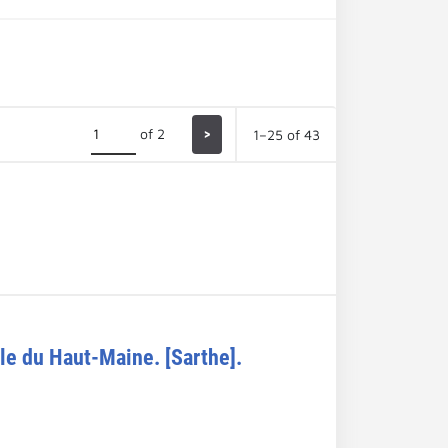
of 2
>
1–25 of 43
ple du Haut-Maine. [Sarthe].