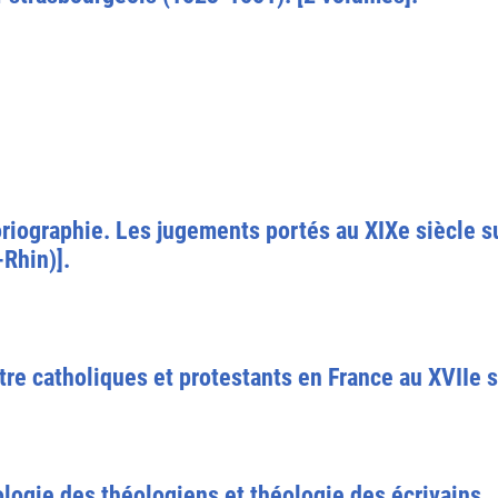
oriographie. Les jugements portés au XIXe siècle s
-Rhin)].
e catholiques et protestants en France au XVIIe s
logie des théologiens et théologie des écrivains.