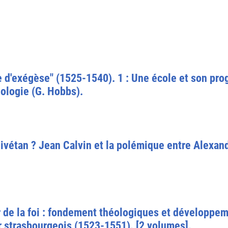
e d'exégèse" (1525-1540). 1 : Une école et son pro
éologie (G. Hobbs).
Olivétan ? Jean Calvin et la polémique entre Alexa
r de la foi : fondement théologiques et développe
r strasbourgeois (1523-1551). [2 volumes].