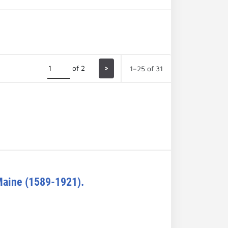
of 2
>
1–25 of 31
Maine (1589-1921).