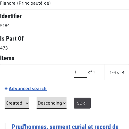
Flandre (Principauté de)
Identifier
5184
Is Part Of
473
Items
of 1
1–4 of 4
Advanced search
SORT
Prud'hommes, serment curial et record de