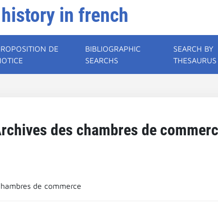
 history in french
PROPOSITION DE
BIBLIOGRAPHIC
SEARCH BY
NOTICE
SEARCHS
THESAURUS
rchives des chambres de commer
 chambres de commerce