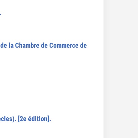
.
s de la Chambre de Commerce de
les). [2e édition].