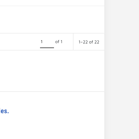
of 1
1–22 of 22
les.