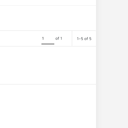
of 1
1–5 of 5