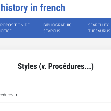
 history in french
PROPOSITION DE
BIBLIOGRAPHIC
SEARCH BY
NOTICE
SEARCHS
THESAURUS
Styles (v. Procédures...)
cédures...)