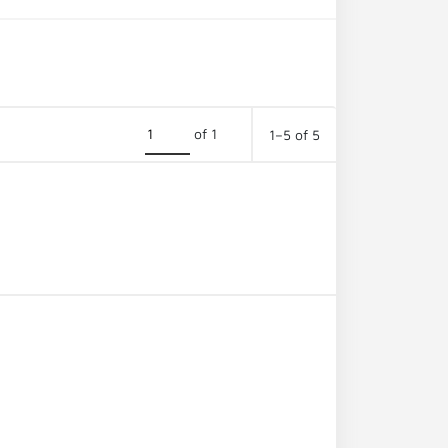
of 1
1–5 of 5